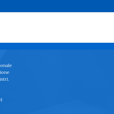
ionale
zione
stri.
el