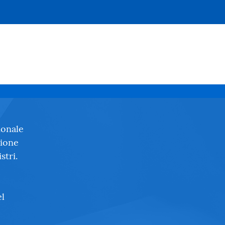
ionale
zione
stri.
el